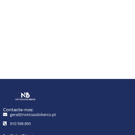
Contacte-nos:
geral@noticiasdoberco.pt
910 598 895