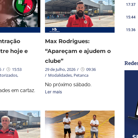
17:37
15:44
15:36
ntração
Max Rodrigues:
tre hoje e
“Apareçam e ajudem o
clube”
Redes
6
/
15:53
29 de Julho, 2026
/
09:36
torizados
,
/
Modalidades
,
Petanca
No próximo sábado.
dades em cartaz.
Ler mais