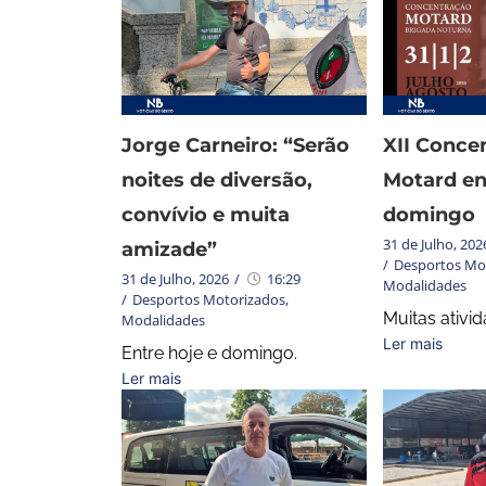
Jorge Carneiro: “Serão
XII Conce
noites de diversão,
Motard en
convívio e muita
domingo
31 de Julho, 202
amizade”
/
Desportos Mo
31 de Julho, 2026
/
16:29
Modalidades
/
Desportos Motorizados
,
Muitas ativi
Modalidades
Ler mais
Entre hoje e domingo.
Ler mais