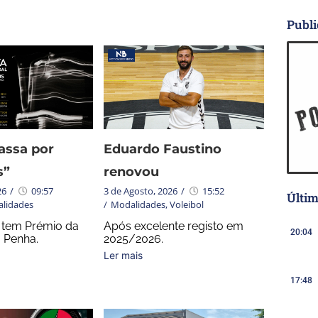
Publi
assa por
Eduardo Faustino
s”
renovou
26
/
09:57
3 de Agosto, 2026
/
15:52
Últim
lidades
/
Modalidades
,
Voleibol
a tem Prémio da
Após excelente registo em
20:04
 Penha.
2025/2026.
Ler mais
17:48