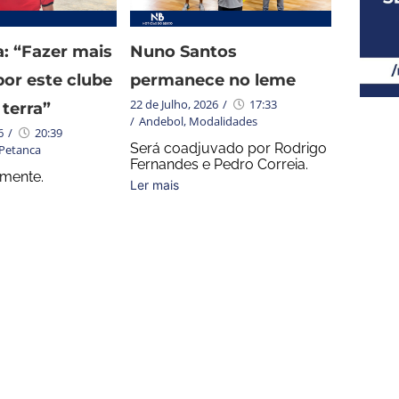
a: “Fazer mais
Nuno Santos
por este clube
permanece no leme
22 de Julho, 2026
/
17:33
 terra”
/
Andebol
,
Modalidades
6
/
20:39
Será coadjuvado por Rodrigo
Petanca
Fernandes e Pedro Correia.
 mente.
Ler mais