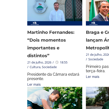
Martinho Fernandes:
Braga e G
“Dois momentos
lançam Á
importantes e
Metropoli
21 de Julho, 202
distintos”
/
Sociedade
21 de Julho, 2026
/
18:55
Primeiro pas
/
Cultura
,
Sociedade
terça-feira.
Presidente da Câmara estará
Ler mais
presente.
Ler mais