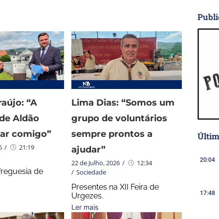
Publi
aújo: “A
Lima Dias: “Somos um
 de Aldão
grupo de voluntários
ar comigo”
sempre prontos a
Últim
6
/
21:19
ajudar”
20:04
22 de Julho, 2026
/
12:34
freguesia de
/
Sociedade
Presentes na XII Feira de
17:48
Urgezes.
Ler mais