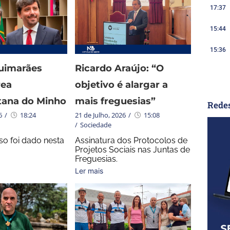
17:37
15:44
15:36
uimarães
Ricardo Araújo: “O
rea
objetivo é alargar a
tana do Minho
mais freguesias”
Redes
6
/
18:24
21 de Julho, 2026
/
15:08
/
Sociedade
so foi dado nesta
Assinatura dos Protocolos de
Projetos Sociais nas Juntas de
Freguesias.
Ler mais