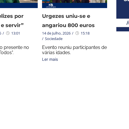
lizes por
Urgezes uniu-se e
 e servir”
angariou 800 euros
6
/
13:01
14 de Julho, 2026
/
15:18
/
Sociedade
 presente no
Evento reuniu participantes de
odos".
várias idades.
Ler mais