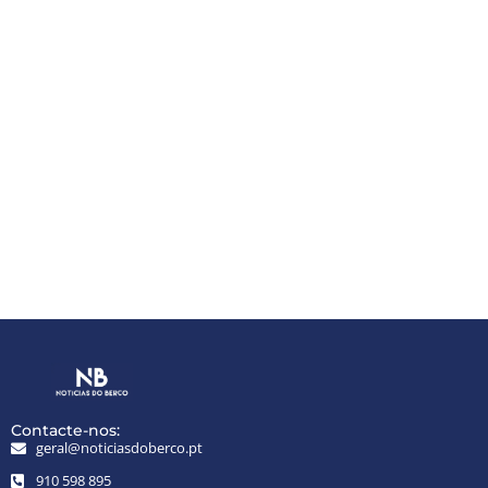
Contacte-nos:
geral@noticiasdoberco.pt
910 598 895