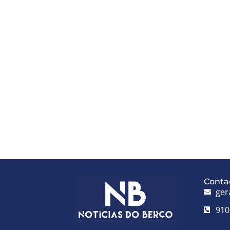
Conta
ger
910