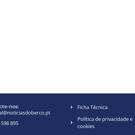
cte-nos:
Ficha Técnica
al@noticiasdoberco.pt
Política de privacidade e
 598 895
cookies