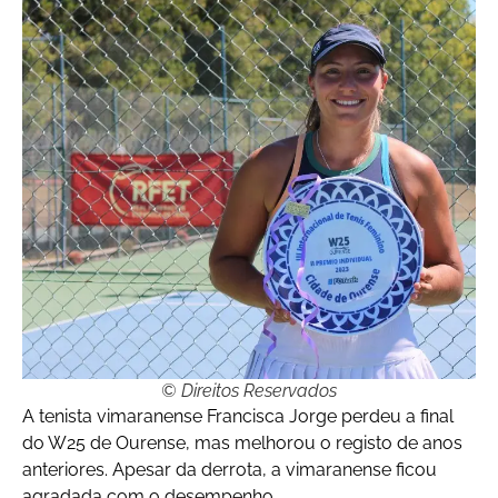
© Direitos Reservados
A tenista vimaranense Francisca Jorge perdeu a final
do W25 de Ourense, mas melhorou o registo de anos
anteriores. Apesar da derrota, a vimaranense ficou
agradada com o desempenho.