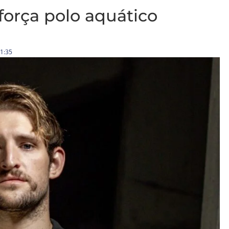
força polo aquático
1:35