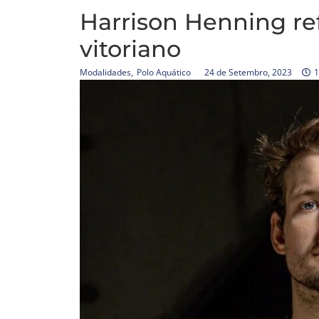
Harrison Henning re
vitoriano
Modalidades
,
Polo Aquático
24 de Setembro, 2023
1