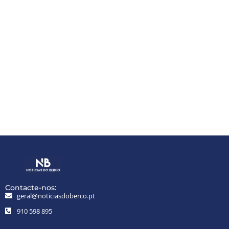
Contacte-nos:
geral@noticiasdoberco.pt
910 598 895