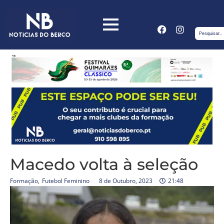
Macedo volta à seleção
Formação
,
Futebol Feminino
8 de Outubro, 2023
21:48