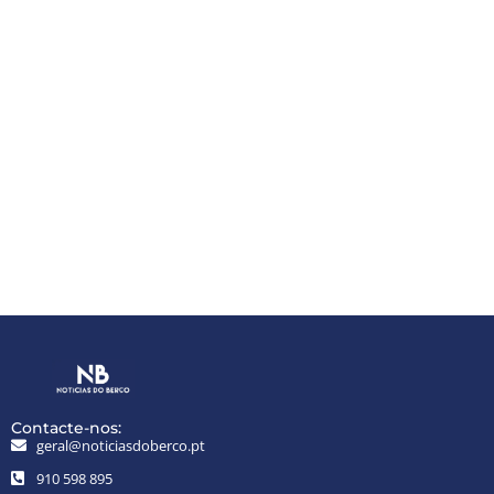
Contacte-nos:
geral@noticiasdoberco.pt
910 598 895