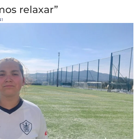
os relaxar”
41