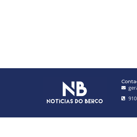
Conta
ger
910