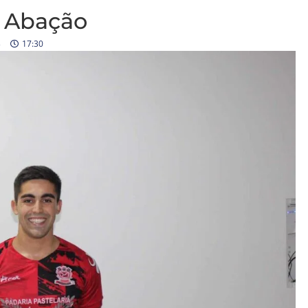
o Abação
3
17:30