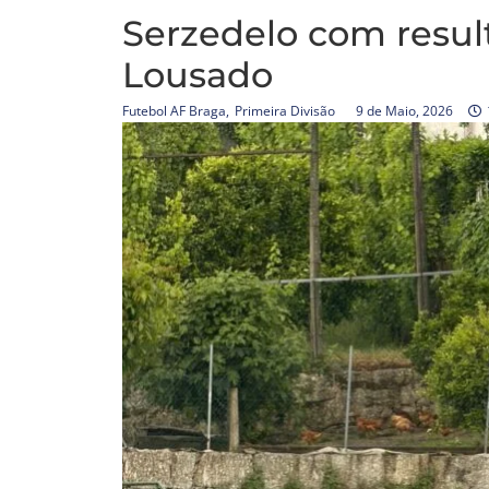
Serzedelo com resul
Lousado
Futebol AF Braga
,
Primeira Divisão
9 de Maio, 2026