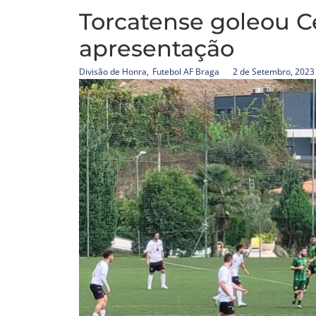
Torcatense goleou 
apresentação
Divisão de Honra
,
Futebol AF Braga
2 de Setembro, 2023